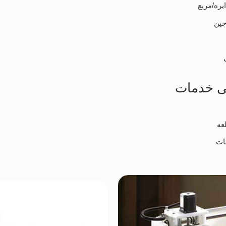
ره/مربع
چین
ی خدمات
عه
ات