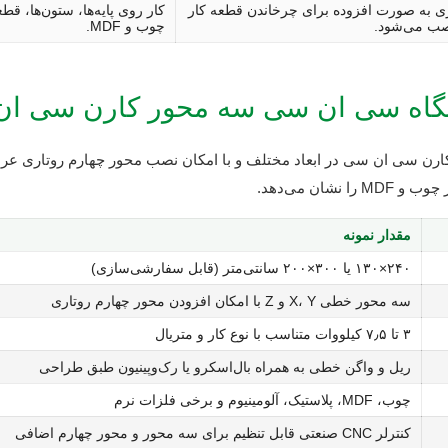
ی به صورت افزوده برای چرخاندن قطعه کار
کار روی پایه‌ها، ستون‌ها، ق
صب می‌شود.
چوب و MDF.
اه سی ان سی سه محور کارن سی ا
ن سی ان سی در ابعاد مختلف و با امکان نصب محور چهارم روتاری عرضه 
ان می‌دهد.
مقدار نمونه
۲۴۰×۱۳۰ یا ۳۰۰×۲۰۰ سانتی‌متر (قابل سفارشی‌سازی)
سه محور خطی X، Y و Z با امکان افزودن محور چهارم روتاری
۳ تا ۷٫۵ کیلووات متناسب با نوع کار و متریال
ریل و واگن خطی به همراه بال‌اسکرو یا رک‌و‌پینیون طبق طراحی
چوب، MDF، پلاستیک، آلومینیوم و برخی فلزات نرم
کنترلر CNC صنعتی قابل تنظیم برای سه محور و محور چهارم اضافی