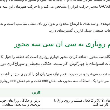
دارد. کنترلر CNC بر اساس برنامه G-Code مسیر حرکت ابزار را مشخص می‌کند و با حرکت هم‌ز
بعدی و سه‌بعدی با ارتفاع محدود و بدون زوایای منفی مناسب است و به 
ت صنعتی سبک کاربرد گسترده‌ای دارد.
م روتاری به سی ان سی سه محور
گاه سه محور، اضافه کردن محور چهارم روتاری است که قطعه را حول یک مح
 استوانه‌ای یا چهارگوش، کار منبت، حکاکی محیطی و سوراخ‌کاری دور تا 
اه نصب می‌شود و در صورت عدم نیاز، می‌توان آن را از روی میز برداشت 
 هم نقش cnc تخت و هم نقش cnc روتاری سبک را برای کارگاه شما ایفا کند.
کاربرد
فقط محورهای X، Y و Z فعال هستند و روی ورق یا
کار می‌کند.
دوبعدی و سه‌بعدی سطحی.