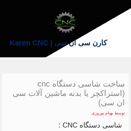
فتن
ه
حتوا
کارن سی ان سی | Karen CNC
ساخت شاسی دستگاه cnc
(استراکچر یا بدنه ماشین آلات سی
ان سی)
توسط
بهنام نوروزی
شاسی دستگاه CNC :