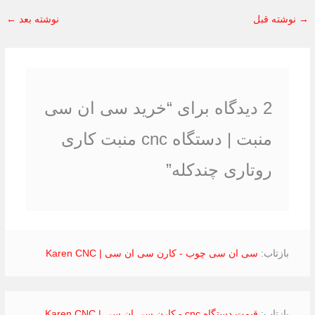
4
→
نوشته قبل
نوشته بعد
←
.
8
ا
ز
5
2 دیدگاه برای “خرید سی ان سی
منبت | دستگاه cnc منبت کاری
روتاری چندکله”
بازتاب:
سی ان سی چوب - کارن سی ان سی | Karen CNC
بازتاب:
قیمت دستگاه cnc - کارن سی ان سی | Karen CNC