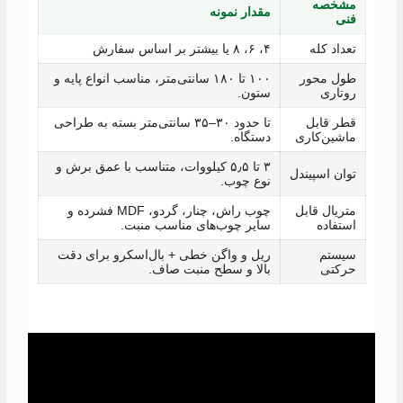
مشخصه
مقدار نمونه
فنی
تعداد کله
۴، ۶، ۸ یا بیشتر بر اساس سفارش
طول محور
۱۰۰ تا ۱۸۰ سانتی‌متر، مناسب انواع پایه و
روتاری
ستون.
قطر قابل
تا حدود ۳۰–۳۵ سانتی‌متر بسته به طراحی
ماشین‌کاری
دستگاه.
۳ تا ۵٫۵ کیلووات، متناسب با عمق برش و
توان اسپیندل
نوع چوب.
متریال قابل
چوب راش، چنار، گردو، MDF فشرده و
استفاده
سایر چوب‌های مناسب منبت.
سیستم
ریل و واگن خطی + بال‌اسکرو برای دقت
حرکتی
بالا و سطح منبت صاف.