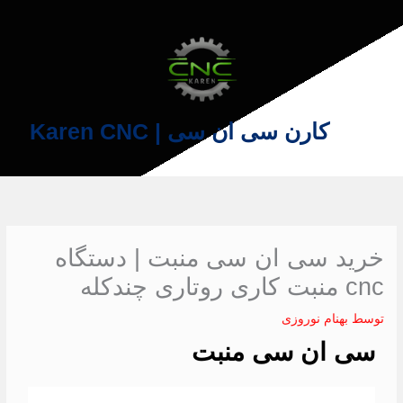
فتن
ه
حتوا
کارن سی ان سی | Karen CNC
خرید سی ان سی منبت | دستگاه
cnc منبت کاری روتاری چندکله
توسط
بهنام نوروزی
سی ان سی منبت