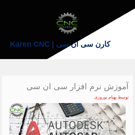
فتن
ه
حتوا
کارن سی ان سی | Karen CNC
آموزش نرم افزار سی ان سی
توسط
بهنام نوروزی