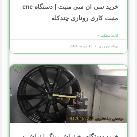
خرید سی ان سی منبت | دستگاه cnc
منبت کاری روتاری چندکله
ادامه مطلب »
بهنام نوروزی
16 فوریه 2026
خرید دستگاه رخ تراش رینگ | تراش و