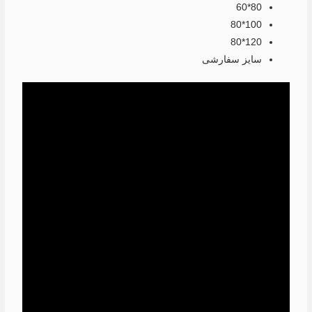
80*60
100*80
120*80
سایز سفارشی