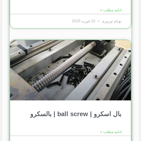
ادامه مطلب »
بهنام نوروزی
16 فوریه 2026
بال اسکرو | ball screw | بالسکرو
ادامه مطلب »