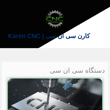
فتن
ه
حتوا
کارن سی ان سی | Karen CNC
دستگاه سی ان سی